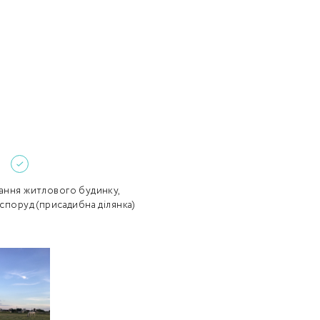
Забули пароль?
Пароль
р телефона
алишаючи контактні дані, ви погоджуєтеся з
політикою
онфіденційності
та даєте згоду на обробку персональних даних.
Немає облікового запису?
Зареєструватися
УВІЙТИ
8
вання житлового будинку,
 споруд (присадибна ділянка)
ЗАМОВИТИ КОНСУЛЬТАЦІЮ