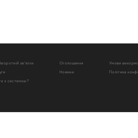
Зворотній зв'язок
Оголошення
Умови викори
уги
Новини
Політика конф
ти з системою?