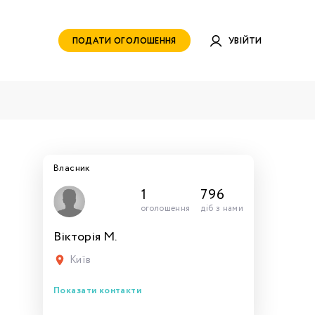
ПОДАТИ ОГОЛОШЕННЯ
УВІЙТИ
Власник
1
796
оголошення
діб з нами
Вікторія М.
руватись
ами для
тись
тись
тися
рн.
Київ
Показати контакти