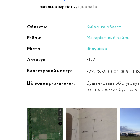
загальна вартість /
ціна за Га
Номе
Область:
Київська область
З
Район:
Макарівський район
к
Місто:
Яблунівка
Артикул:
31720
Кадастровий номер:
3222788900:04:009:010
Цільове призначення:
будівництва і обслугову
господарських будівель і