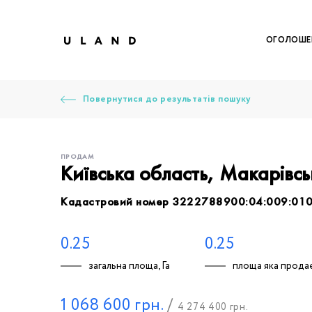
ОГОЛОШЕ
Повернутися до результатів пошуку
ПРОДАМ
Київська область, Макарівс
Кадастровий номер 3222788900:04:009:01
Щоб дод
Залишт
Щоб
Щоб
Щоб
Вк
0.25
0.25
загальна площа, Га
площа яка продає
Ваше 
1 068 600
грн.
/
4 274 400
грн.