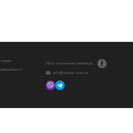
стання
Ми в соціальних мережах:
іденційності
info@uland.com.ua