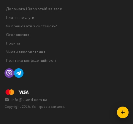
Допомога і Зворотній зв'язок
Платні послуги
Як працювати з системою?
Оголошення
Новини
Умови використання
Політика конфіденційності
info@uland.com.ua
Copyright 2026. Всі права захищені.