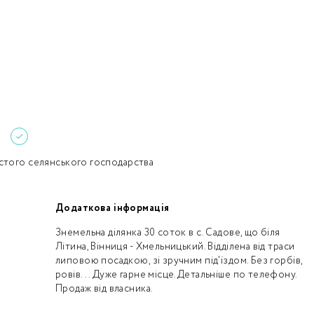
Забули пароль?
Пароль
р телефона
алишаючи контактні дані, ви погоджуєтеся з
політикою
онфіденційності
та даєте згоду на обробку персональних даних.
Немає облікового запису?
Зареєструватися
УВІЙТИ
7
стого селянського господарства
Додаткова інформація
ЗАМОВИТИ КОНСУЛЬТАЦІЮ
Знемельна ділянка 30 соток в с. Садове, що біля
Літина, Вінниця - Хмельницький. Відділена від траси
липовою посадкою, зі зручним під'їздом. Без горбів,
ровів... Дуже гарне місце.Детальніше по телефону.
Продаж від власника.