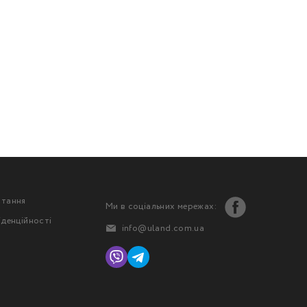
стання
Ми в соціальних мережах:
іденційності
info@uland.com.ua