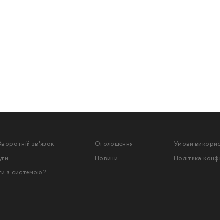
Зворотній зв'язок
Оголошення
Умови викори
уги
Новини
Політика конф
ти з системою?