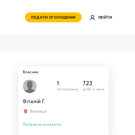
ПОДАТИ ОГОЛОШЕННЯ
УВІЙТИ
Власник
1
723
оголошення
доби з нами
Віталій Г.
руватись
ами для
тись
тись
тися
рн.
Вінниця
Показати контакти