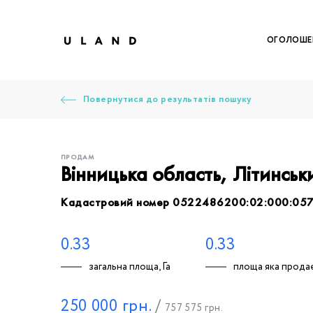
ОГОЛОШЕ
Повернутися до результатів пошуку
ПРОДАМ
Вінницька область, Літинсь
Кадастровий номер 0522486200:02:000:05
Щоб дод
Залишт
Щоб
Щоб
Щоб
Вк
0.33
0.33
загальна площа, Га
площа яка продає
Ваше 
250 000
грн.
/
757 575
грн.