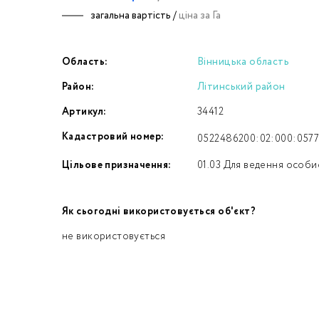
загальна вартість /
ціна за Га
Номе
Область:
Вінницька область
З
Район:
Літинський район
к
Артикул:
34412
Кадастровий номер:
0522486200:02:000:057
Цільове призначення:
01.03 Для ведення особи
Як сьогодні використовується об'єкт?
не використовується