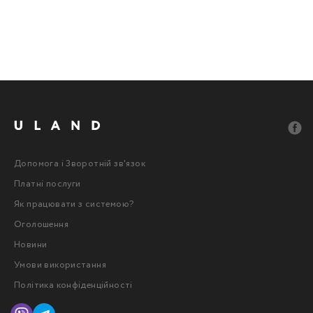
Допомога і Зворотній зв'язок
Платні послуги
Як працювати з системою?
Оголошення
Новини
Умови використання
Політика конфіденційності