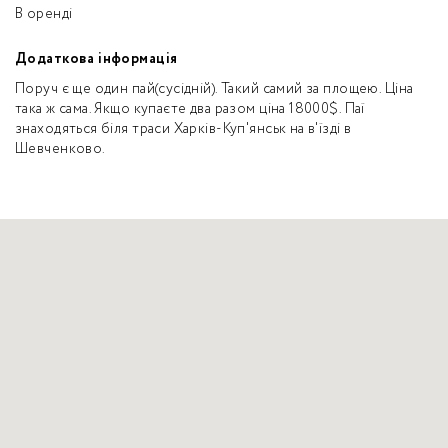
В оренді
Додаткова інформація
Поруч є ще один пай(сусідній). Такий самий за площею. Ціна
така ж сама. Якщо купаєте два разом ціна 18000$. Паї
знаходяться біля траси Харків-Куп'янськ на в'їзді в
Шевченково.