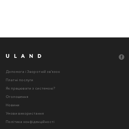
Допомога і Зворотній зв'язок
Платні послуги
Як працювати з системою?
Оголошення
Новини
Умови використання
Політика конфіденційності