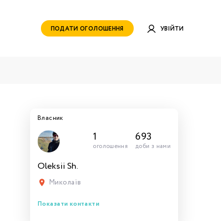
ПОДАТИ ОГОЛОШЕННЯ
УВІЙТИ
Власник
1
693
оголошення
доби з нами
Oleksii Sh.
руватись
ами для
тись
тись
тися
рн.
Миколаїв
Показати контакти