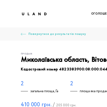
ОГОЛОШЕ
Повернутися до результатів пошуку
ПРОДАМ
Миколаївська область, Віто
Кадастровий номер 4823383900:08:000:04
Щоб дод
Залишт
Щоб
Щоб
Щоб
Вк
2
2
загальна площа, Га
площа яка продає
Ваше 
410 000
грн.
/
205 000
грн.