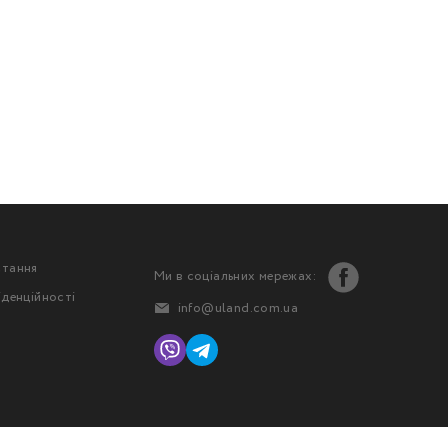
стання
Ми в соціальних мережах:
іденційності
info@uland.com.ua