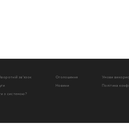
Зворотній зв'язок
Оголошення
Умови викори
уги
Новини
Політика конф
ти з системою?