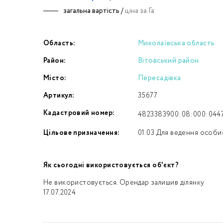
загальна вартість /
ціна за Га
Номе
Область:
Миколаївська область
З
Район:
Вітовський район
к
Місто:
Пересадівка
Артикул:
35677
Кадастровий номер:
4823383900:08:000:044
Цільове призначення:
01.03 Для ведення особи
Як сьогодні використовується об'єкт?
Не використовується. Орендар залишив ділянку
17.07.2024