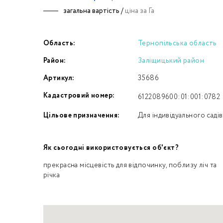
загальна вартість /
ціна за Га
Номе
Область:
Тернопільська область
З
Район:
Заліщицький район
к
Артикул:
35686
Кадастровий номер:
6122089600:01:001:0782
Цільове призначення:
Для індивідуального саді
Як сьогодні використовується об'єкт?
прекрасна місцевість для відпочинку, поблизу ліч та
річка