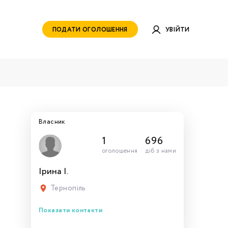
ПОДАТИ ОГОЛОШЕННЯ
УВІЙТИ
Власник
1
696
оголошення
діб з нами
Ірина І.
руватись
ами для
тись
тись
тися
рн.
Тернопіль
Показати контакти