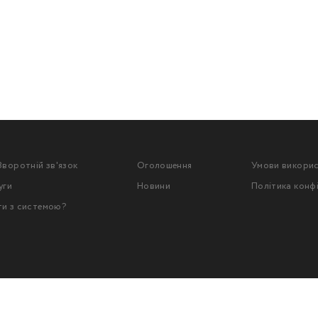
Зворотній зв'язок
Оголошення
Умови викори
уги
Новини
Політика конф
ти з системою?