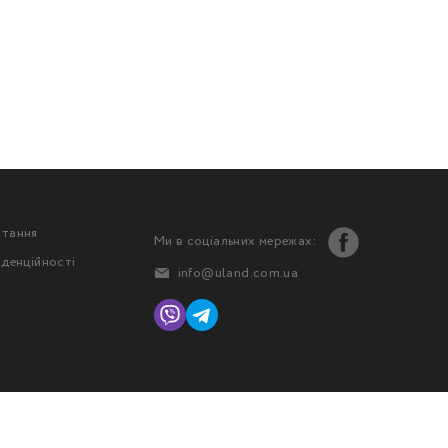
стання
Ми в соціальних мережах:
іденційності
info@uland.com.ua