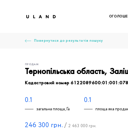
ОГОЛОШЕ
Повернутися до результатів пошуку
ПРОДАМ
Тернопільська область, Зал
Кадастровий номер 6122089600:01:001:07
Щоб дод
Залишт
Щоб
Щоб
Щоб
Вк
0.1
0.1
загальна площа, Га
площа яка продає
Ваше 
246 300
грн.
/
2 463 000
грн.