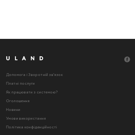
Допомога і Зворотній зв'язок
Платні послуги
Як працювати з системою?
Оголошення
Новини
Умови використання
Політика конфіденційності