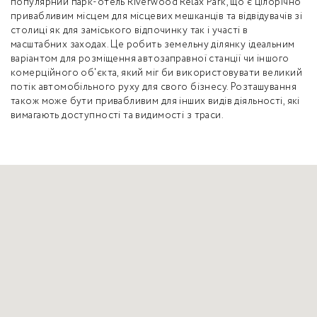
популярний парк-отель Riverwood Relax Park, що є цілорічно
привабливим місцем для місцевих мешканців та відвідувачів зі
столиці як для заміського відпочинку так і участі в
масштабних заходах. Це робить земельну ділянку ідеальним
варіантом для розміщення автозаправної станції чи іншого
комерційного об'єкта, який міг би використовувати великий
потік автомобільного руху для свого бізнесу. Розташування
також може бути привабливим для інших видів діяльності, які
вимагають доступності та видимості з траси.