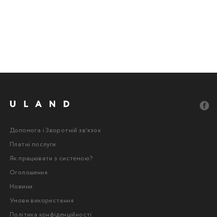
Допомога і Зворотній зв'язок
Платні послуги
Як працювати з системою?
Оголошення
Новини
Умови використання
Політика конфіденційності