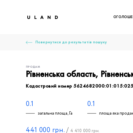
ОГОЛОШЕ
Повернутися до результатів пошуку
ПРОДАМ
Рівненська область, Рівненс
Кадастровий номер 5624682000:01:015:02
Щоб дод
Залишт
Щоб
Щоб
Щоб
Вк
0.1
0.1
загальна площа, Га
площа яка продає
Ваше 
441 000
грн.
/
4 410 000
грн.