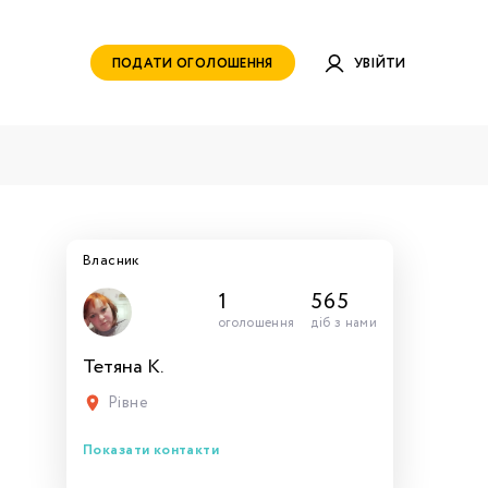
ПОДАТИ ОГОЛОШЕННЯ
УВІЙТИ
Власник
1
565
оголошення
діб з нами
Тетяна К.
руватись
ами для
тись
тись
тися
рн.
Рівне
Показати контакти