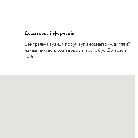
Додаткова інформація
Центральна вулиця,поруч зупинка,магазин,дитячий
майданчик, до школи довозить автобус. До траси
600м