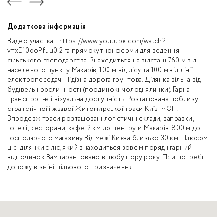
Додаткова інформація
Видео участка - https://www.youtube.com/watch?
v=xE10ooPfuu0 2 га прямокутної форми для ведення
сільського господарства. Знаходиться на відстані 760 м від
населеного пункту Макарів, 100 м від лісу та 100 м від лінії
електропередач. Підїзна дорога грунтова. Ділянка вільна від
будівель і рослинності (поодинокі молоді ялинки). Гарна
транспортна і візуальна доступність. Розташована поблизу
стратегічної і жвавої Житомирської траси Київ-ЧОП.
Впродовж траси розташовані логістичні склади, заправки,
готелі, ресторани, кафе. 2 км до центру м.Макарів. 800 м до
господарчого магазину.Від межі Києва близько 30 км. Плюсом
цієї ділянки є ліс, який знаходиться зовсім поряд і гарний
відпочинок Вам гарантовано в любу пору року. При потребі
допожу в зміні цільового призначення.