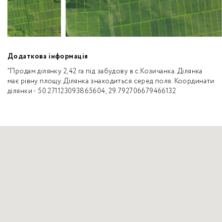
Додаткова інформація
"Продам ділянку 2,42 га під забудову в с.Козичанка. Ділянка
має рівну площу. Ділянка знаходиться серед поля. Координати
ділянки - 50.271123093865604, 29.792706679466132