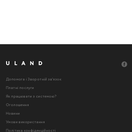
Допомога і Зворотній зв'язок
Платні послуги
Як працювати з системою?
Оголошення
Новини
Умови використання
Політика конфіденційності