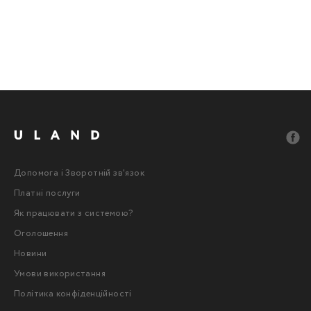
Допомога і Зворотній зв'язок
Платні послуги
Як працювати з системою?
Оголошення
Новини
Умови використання
Політика конфіденційності