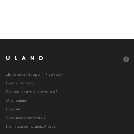
Допомога і Зворотній зв'язок
Платні послуги
Як працювати з системою?
Оголошення
Новини
Умови використання
Політика конфіденційності