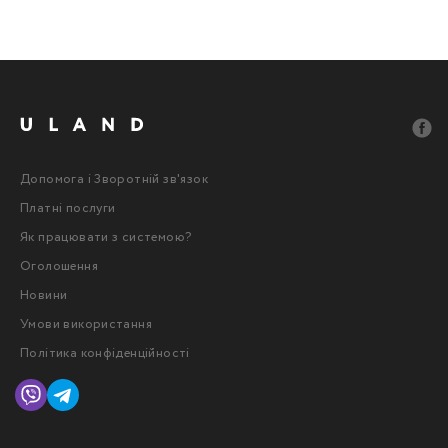
Допомога і Зворотній зв'язок
Платні послуги
Як працювати з системою?
Оголошення
Новини
Умови використання
Політика конфіденційності