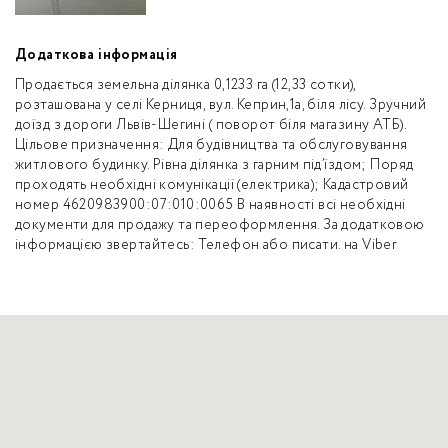
Додаткова інформація
Продається земельна ділянка 0,1233 га (12,33 сотки),
розташована у селі Керниця, вул. Кеприн,1а, біля лісу. Зручний
доїзд з дороги Львів-Шегині ( поворот біля магазину АТБ).
Цільове призначення: Для будівництва та обслуговування
житлового будинку. Рівна ділянка з гарним під’їздом; Поряд
проходять необхідні комунікації (електрика); Кадастровий
номер 4620983900:07:010:0065 В наявності всі необхідні
документи для продажу та переоформлення. За додатковою
інформацією звертайтесь: Телефон або писати. на Viber