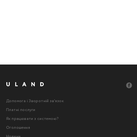
Допомога і Зворотній зв'язок
Платні послуги
Як працювати з системою?
Оголошення
Новини