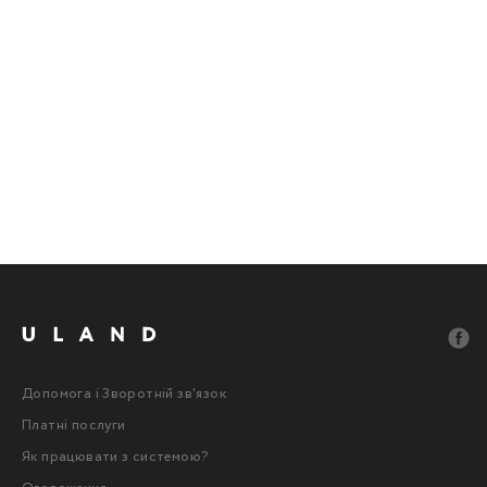
Допомога і Зворотній зв'язок
Платні послуги
Як працювати з системою?