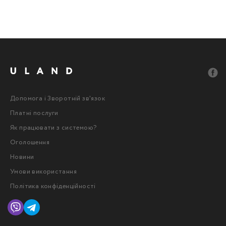
Допомога і Зворотній зв'язок
Платні послуги
Як працювати з системою?
Оголошення
Новини
Умови використання
Політика конфіденційності