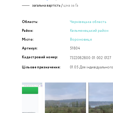
загальна вартість /
ціна за Га
Номе
Область:
Чернівецька область
З
Район:
Кельменецький район
к
Місто:
Вороновиця
Артикул:
51804
Кадастровий номер:
7322082800:01:002:0127
Цільове призначення:
01.05 Для індивідуальног