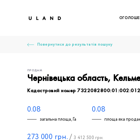
ОГОЛОШЕ
Повернутися до результатів пошуку
ПРОДАМ
Чернівецька область, Кельм
Кадастровий номер 7322082800:01:002:01
Щоб дод
Залишт
Щоб
Щоб
Щоб
Вк
0.08
0.08
загальна площа, Га
площа яка продає
Ваше 
273 000
грн.
/
3 412 500
грн.