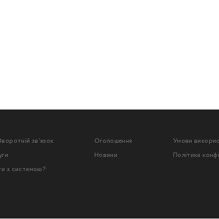
Зворотній зв'язок
Оголошення
Умови викори
уги
Новини
Політика конф
ти з системою?