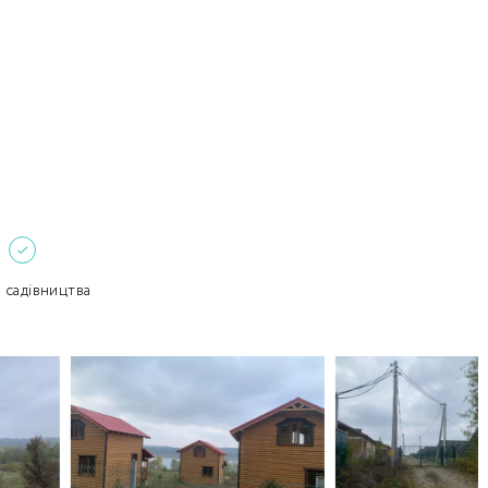
Забули пароль?
Пароль
р телефона
алишаючи контактні дані, ви погоджуєтеся з
політикою
онфіденційності
та даєте згоду на обробку персональних даних.
Немає облікового запису?
Зареєструватися
УВІЙТИ
о садівництва
ЗАМОВИТИ КОНСУЛЬТАЦІЮ