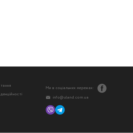
стання
Ми в соціальних мережах:
іденційності
info@uland.com.ua