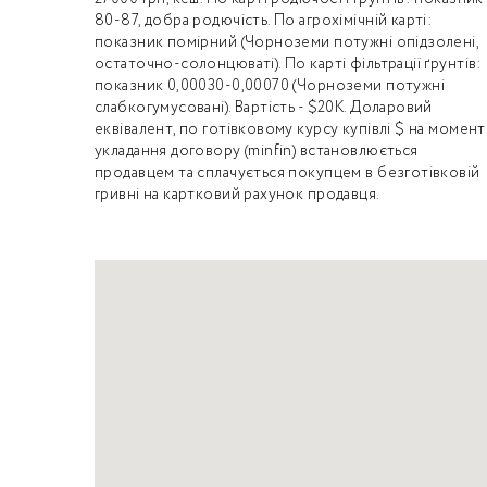
80-87, добра родючість. По агрохімічній карті:
показник помірний (Чорноземи потужні опідзолені,
остаточно-солонцюваті). По карті фільтрації ґрунтів:
показник 0,00030-0,00070 (Чорноземи потужні
слабкогумусовані). Вартість - $20К. Доларовий
еквівалент, по готівковому курсу купівлі $ на момент
укладання договору (minfin) встановлюється
продавцем та сплачується покупцем в безготівковій
гривні на картковий рахунок продавця.