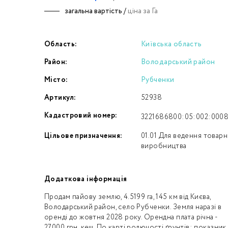
загальна вартість /
ціна за Га
Номе
Область:
Київська область
З
Район:
Володарський район
к
Місто:
Рубченки
Артикул:
52938
Кадастровий номер:
3221686800:05:002:000
Цільове призначення:
01.01 Для ведення товар
виробництва
Додаткова інформація
Продам пайову землю, 4.5199 га, 145 км від Києва,
Володарський район, село Рубченки. Земля наразі в
оренді до жовтня 2028 року. Орендна плата річна -
27000 грн, кеш. По карті родючості ґрунтів: показник