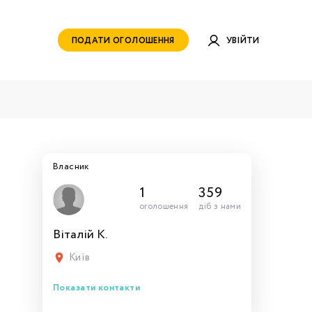
ПОДАТИ ОГОЛОШЕННЯ
УВІЙТИ
Власник
1
359
оголошення
діб з нами
Віталій К.
руватись
ами для
тись
тись
тися
рн.
Київ
Показати контакти