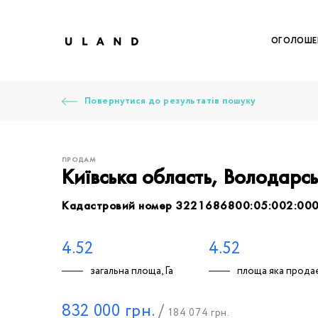
ОГОЛОШЕ
Повернутися до результатів пошуку
ПРОДАМ
Київська область, Володарс
Кадастровий номер 3221686800:05:002:00
Щоб дод
Залишт
Щоб
Щоб
Щоб
Вк
4.52
4.52
загальна площа, Га
площа яка продає
Ваше 
832 000
грн.
/
184 074
грн.