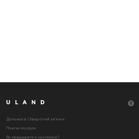
Допомога і Зворотній зв'язок
Платні послуги
Як працювати з системою?