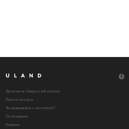
Допомога і Зворотній зв'язок
Платні послуги
Як працювати з системою?
Оголошення
Новини