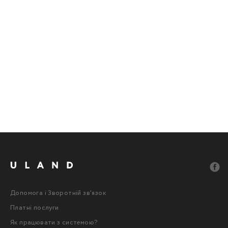
Допомога і Зворотній зв'язок
Платні послуги
Як працювати з системою?