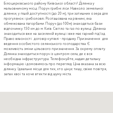
Білоцерківського району Київської області! Ділянка у
мальовничому місці. Поруч грибні ліси. Навколо земельної
ділянки, у пішій доступності (до 20 м), три затишних озера для
прогулянок і риболовлі. Розташована на рівнині, яка
обмежована пагорбами. Поруч (до 100м) знаходяться бази
відпочинку. 150 км до м. Київ. Світло та газ по вулиці. Ділянка
знаходиться вже на заселеній вулиці і вже має гарний підʼїзд.
Право власності: договір купівлі - продажу. Призначення: для
ведення особистого селянського господарства. Є
можливість зміни цільового призначення. За окрему оплату.
Ділянка знаходиться поруч із центром села, де є вся
необхідна інфраструктура. Телефонуйте, надам детальну
інформацію і домовимось про перегляд. Ціна вказана за всю
ділянку. Ідеальне місце для тих, хто цінує тишу, свіже повітря,
запах хвої та хоче втекти від шуму міста.