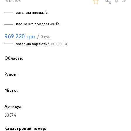
128
16.12.2025
загальна площа, Га
площа яка продається, Га
969 220
грн.
/
0
грн.
ціна за Га
загальна вартість /
Область:
Район:
Місто:
Артикул:
60374
Кадастровий номер: