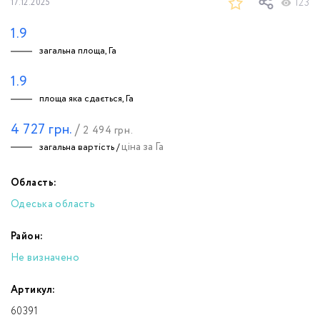
123
17.12.2025
1.9
загальна площа, Га
1.9
площа яка сдається, Га
4 727
грн.
/
2 494
грн.
ціна за Га
загальна вартість /
Область:
Одеська область
Район:
Не визначено
Артикул:
60391