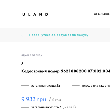
ОГОЛОШЕ
Повернутися до результатів пошуку
ЗДАМ В ОРЕНДУ
,
Кадастровий номер 5621888200:07:002:03
Щоб дод
Залишт
Щоб
Щоб
Щоб
Вк
загальна площа, Га
площа яка сдаєтьс
9 933
грн.
/
0
грн.
Ваше 
загальна вартість /
ціна за Га