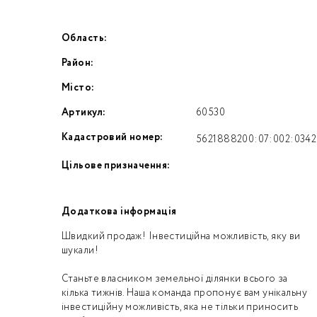
Область:
Номе
Район:
З
Місто:
к
Артикул:
60530
Кадастровий номер:
5621888200:07:002:0342
Цільове призначення:
Додаткова інформація
Швидкий продаж! Інвестиційна можливість, яку ви
шукали!
Станьте власником земельної ділянки всього за
кілька тижнів. Наша команда пропонує вам унікальну
інвестиційну можливість, яка не тільки приносить