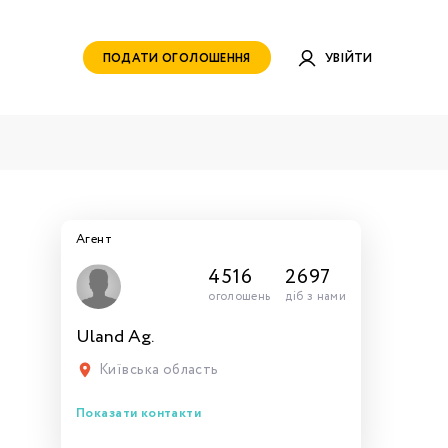
ПОДАТИ ОГОЛОШЕННЯ
УВІЙТИ
Агент
4516
2697
оголошень
діб з нами
Uland Ag.
руватись
ами для
тись
тись
тися
рн.
Київська область
Показати контакти