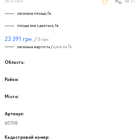
61
24.12.2025
загальна площа, Га
площа яка сдається, Га
23 391
грн.
/
0
грн.
ціна за Га
загальна вартість /
Область:
Район:
Місто:
Артикул:
60708
Кадастровий номер: