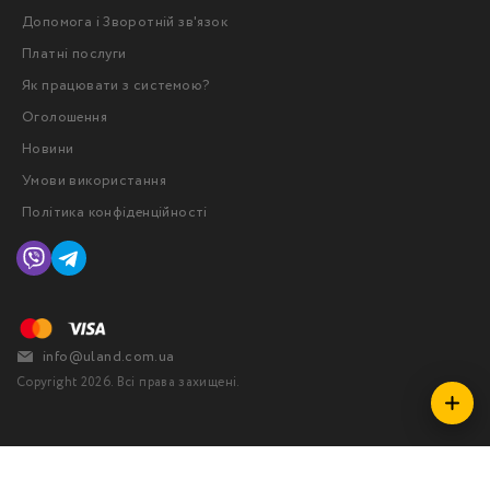
Допомога і Зворотній зв'язок
Платні послуги
Як працювати з системою?
Оголошення
Новини
Умови використання
Політика конфіденційності
info@uland.com.ua
Copyright 2026. Всі права захищені.