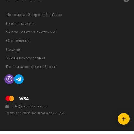
Допомога і Зворотній зв'язок
Платні послуги
Як працювати з системою?
Оголошення
Новини
Умови використання
Політика конфіденційності
info@uland.com.ua
Copyright 2026. Всі права захищені.