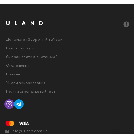
Допомога і Зворотній зв'язок
Платні послуги
Як працювати з системою?
Оголошення
Новини
Умови використання
Політика конфіденційності
info@uland.com.ua