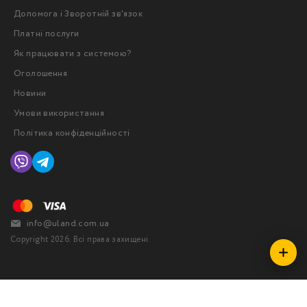
Допомога і Зворотній зв'язок
Платні послуги
Як працювати з системою?
Оголошення
Новини
Умови використання
Політика конфіденційності
info@uland.com.ua
Copyright 2026. Всі права захищені.