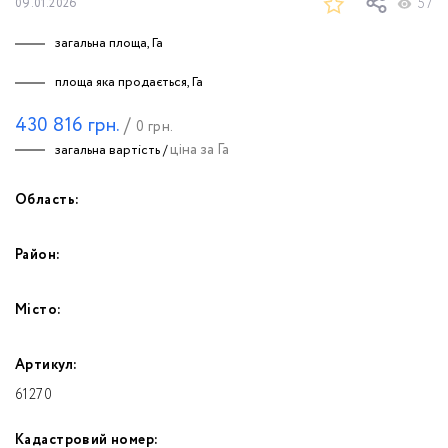
57
09.01.2026
загальна площа, Га
площа яка продається, Га
430 816
грн.
/
0
грн.
ціна за Га
загальна вартість /
Область:
Район:
Місто:
Артикул:
61270
Кадастровий номер: