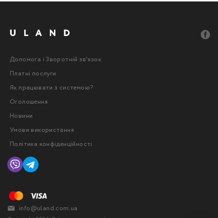
Допомога і Зворотній зв'язок
Платні послуги
Як працювати з системою?
Оголошення
Новини
Умови використання
Політика конфіденційності
info@uland.com.ua