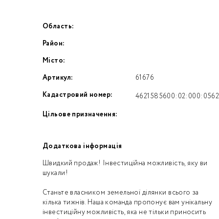
Область:
Номе
Район:
З
Місто:
к
Артикул:
61676
Кадастровий номер:
4621585600:02:000:056
Цільове призначення:
Додаткова інформація
Швидкий продаж! Інвестиційна можливість, яку ви
шукали!
Станьте власником земельної ділянки всього за
кілька тижнів. Наша команда пропонує вам унікальну
інвестиційну можливість, яка не тільки приносить