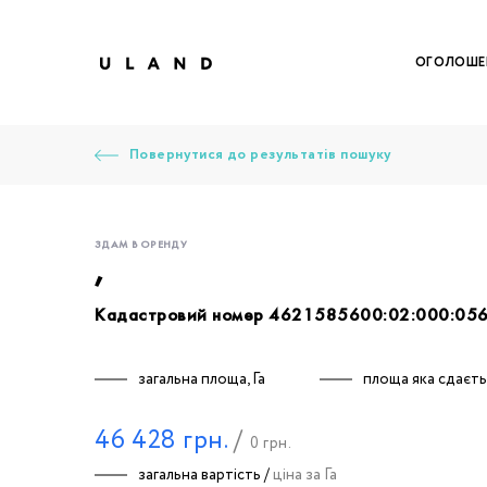
ОГОЛОШЕ
Повернутися до результатів пошуку
ЗДАМ В ОРЕНДУ
,
Кадастровий номер 4621585600:02:000:05
Щоб дод
Залишт
Щоб
Щоб
Щоб
Вк
загальна площа, Га
площа яка сдаєтьс
46 428
грн.
/
0
грн.
Ваше 
загальна вартість /
ціна за Га