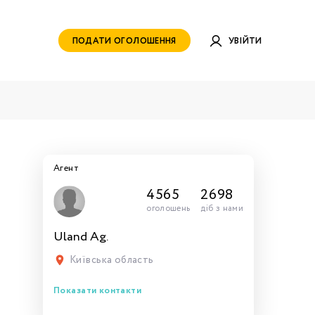
ПОДАТИ ОГОЛОШЕННЯ
УВІЙТИ
Агент
4565
2698
оголошень
діб з нами
Uland Ag.
руватись
ами для
тись
тись
тися
рн.
Київська область
Показати контакти