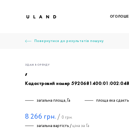
ОГОЛОШЕ
Повернутися до результатів пошуку
ЗДАМ В ОРЕНДУ
,
Кадастровий номер 5920681400:01:002:04
Щоб дод
Залишт
Щоб
Щоб
Щоб
Вк
загальна площа, Га
площа яка сдаєтьс
8 266
грн.
/
0
грн.
Ваше 
загальна вартість /
ціна за Га