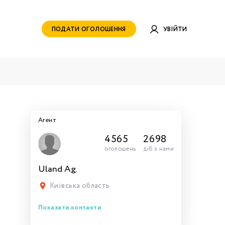
ПОДАТИ ОГОЛОШЕННЯ
УВІЙТИ
Агент
4565
2698
оголошень
діб з нами
Uland Ag.
руватись
ами для
тись
тись
тися
рн.
Київська область
Показати контакти