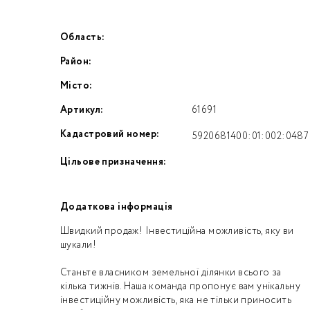
Область:
Номе
Район:
З
Місто:
к
Артикул:
61691
Кадастровий номер:
5920681400:01:002:0487
Цільове призначення:
Додаткова інформація
Швидкий продаж! Інвестиційна можливість, яку ви
шукали!
Станьте власником земельної ділянки всього за
кілька тижнів. Наша команда пропонує вам унікальну
інвестиційну можливість, яка не тільки приносить