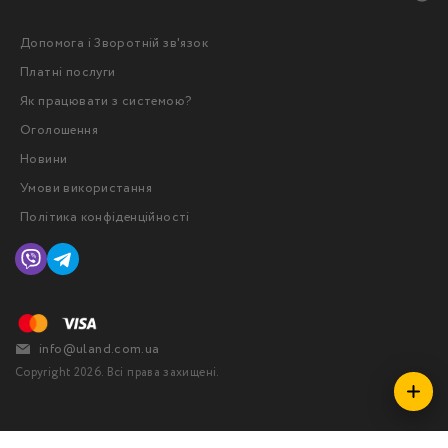
Допомога і Зворотній зв'язок
Платні послуги
Як працювати з системою?
Оголошення
Новини
Умови використання
Політика конфіденційності
info@uland.com.ua
Copyright 2026. Всі права захищені.