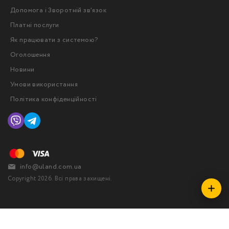
Допомога і Зворотній зв'язок
Платні послуги
Як працювати з системою?
Оголошення
Новини
Умови використання
Політика конфіденційності
info@uland.com.ua
Copyright 2026. Всі права захищені.