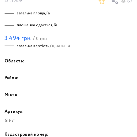
87
23.01.2026
загальна площа, Га
площа яка сдається, Га
3 494
грн.
/
0
грн.
ціна за Га
загальна вартість /
Область:
Район:
Місто:
Артикул:
61871
Кадастровий номер: