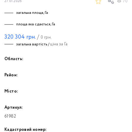
70
27.01.2026
загальна площа, Га
площа яка сдається, Га
320 304
грн.
/
0
грн.
ціна за Га
загальна вартість /
Область:
Район:
Місто:
Артикул:
61982
Кадастровий номер: