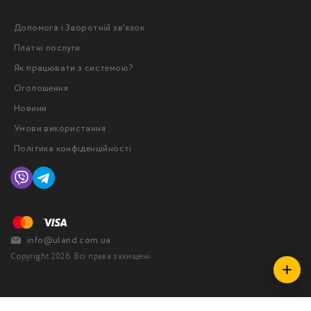
Допомога і Зворотній зв'язок
Платні послуги
Як працювати з системою?
Оголошення
Новини
Умови використання
Політика конфіденційності
info@uland.com.ua
Copyright 2026. Всі права захищені.