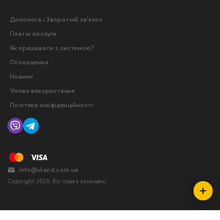
Допомога і Зворотній зв'язок
Платні послуги
Як працювати з системою?
Оголошення
Новини
Умови використання
Політика конфіденційності
info@uland.com.ua
Copyright 2026. Всі права захищені.