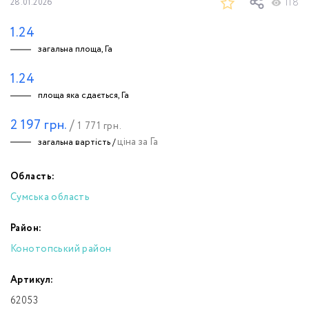
118
28.01.2026
1.24
загальна площа, Га
1.24
площа яка сдається, Га
2 197
грн.
/
1 771
грн.
ціна за Га
загальна вартість /
Область:
Сумська область
Район:
Конотопський район
Артикул:
62053