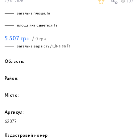
107
29.01.2026
загальна площа, Га
площа яка сдається, Га
5 507
грн.
/
0
грн.
ціна за Га
загальна вартість /
Область:
Район:
Місто:
Артикул:
62077
Кадастровий номер: