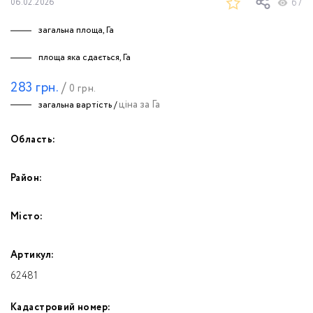
67
06.02.2026
загальна площа, Га
площа яка сдається, Га
283
грн.
/
0
грн.
ціна за Га
загальна вартість /
Область:
Район:
Місто:
Артикул:
62481
Кадастровий номер: