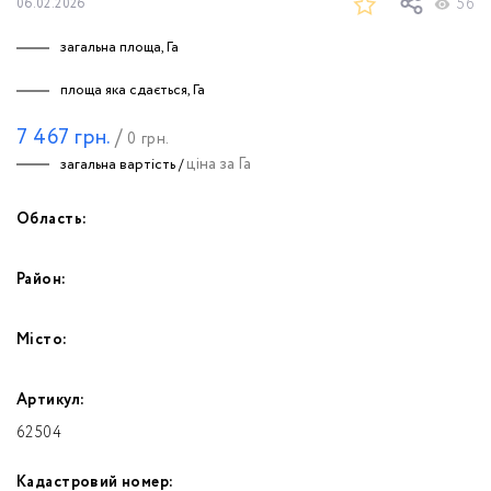
56
06.02.2026
загальна площа, Га
площа яка сдається, Га
7 467
грн.
/
0
грн.
ціна за Га
загальна вартість /
Область:
Район:
Місто:
Артикул:
62504
Кадастровий номер: