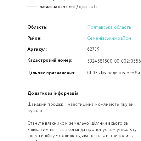
загальна вартість /
ціна за Га
Номе
Область:
Полтавська область
З
Район:
Семенівський район
к
Артикул:
62739
Кадастровий номер:
5324581500:00:002:055
Цільове призначення:
01.03 Для ведення особи
Додаткова інформація
Швидкий продаж! Інвестиційна можливість, яку ви
шукали!
Станьте власником земельної ділянки всього за
кілька тижнів. Наша команда пропонує вам унікальну
інвестиційну можливість, яка не тільки приносить