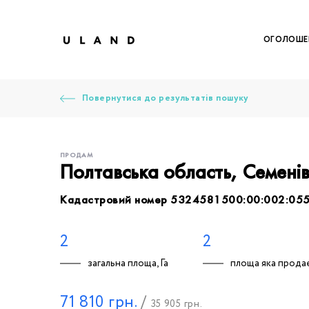
ОГОЛОШЕ
Повернутися до результатів пошуку
ПРОДАМ
Полтавська область, Семені
Кадастровий номер 5324581500:00:002:05
Щоб дод
Залишт
Щоб
Щоб
Щоб
Вк
2
2
загальна площа, Га
площа яка продає
Ваше 
71 810
грн.
/
35 905
грн.