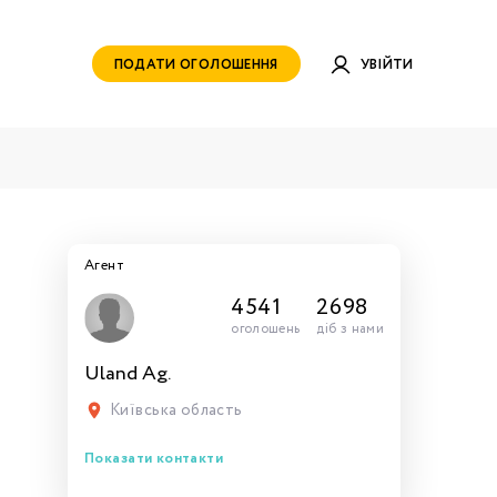
ПОДАТИ ОГОЛОШЕННЯ
УВІЙТИ
Агент
4541
2698
оголошень
діб з нами
Uland Ag.
руватись
ами для
тись
тись
тися
рн.
Київська область
Показати контакти