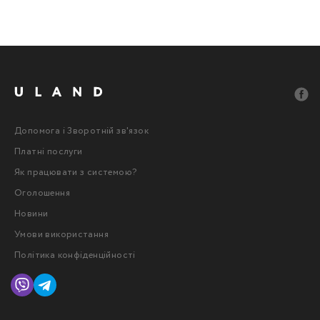
Допомога і Зворотній зв'язок
Платні послуги
Як працювати з системою?
Оголошення
Новини
Умови використання
Політика конфіденційності