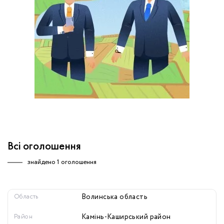
обробку персональних даних.
Немає облікового запису?
УВІЙТИ
Зареєструватися
ЗАМОВИТИ КОНСУЛЬТАЦІЮ
Всі оголошення
знайдено
1 оголошення
Область
Волинська область
Район
Камінь-Каширський район