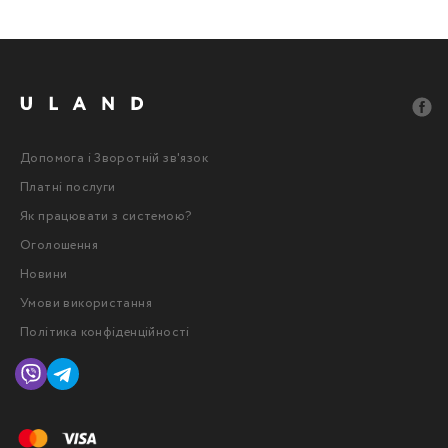
Допомога і Зворотній зв'язок
Платні послуги
Як працювати з системою?
Оголошення
Новини
Умови використання
Політика конфіденційності