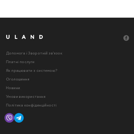
Допомога і Зворотній зв'язок
Платні послуги
Як працювати з системою?
Оголошення
Новини
Умови використання
Політика конфіденційності