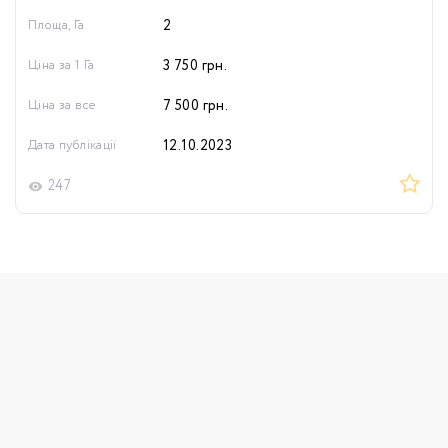
Площа, Га
2
Ціна за 1 Га
3 750
грн.
Ціна за все
7 500
грн.
Дата публікації
12.10.2023
247