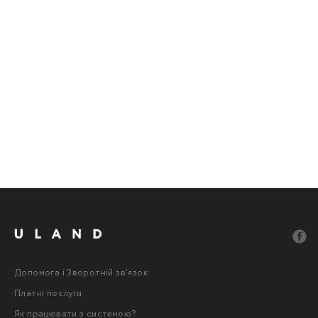
Допомога і Зворотній зв'язок
Платні послуги
Як працювати з системою?