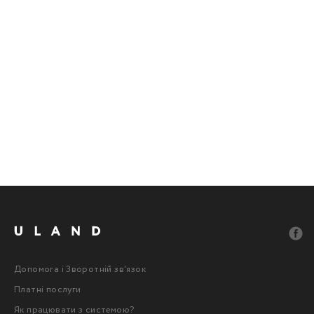
Допомога і Зворотній зв'язок
Платні послуги
Як працювати з системою?